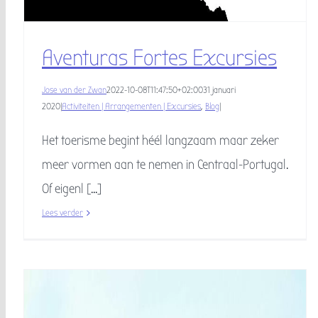
Aventuras Fortes Excursies
Jose van der Zwan
2022-10-08T11:47:50+02:00
31 januari
2020
|
Activiteiten | Arrangementen | Excursies
,
Blog
|
Het toerisme begint héél langzaam maar zeker
meer vormen aan te nemen in Centraal-Portugal.
Of eigenl [...]
Lees verder