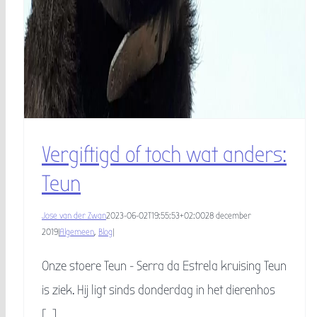
Vergiftigd of toch wat anders:
Teun
Jose van der Zwan
2023-06-02T19:55:53+02:00
28 december
2019
|
Algemeen
,
Blog
|
Onze stoere Teun - Serra da Estrela kruising Teun
is ziek. Hij ligt sinds donderdag in het dierenhos
[...]