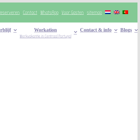
Reserveren
Contact
WhatsApp
Voor Gasten
sitemap
blijf
Workation
Contact & info
Blogs
Werkvakantie in Centraal Portugal