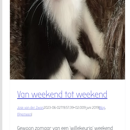
Van weekend tot weekend
Jose van der Zwan
2023-06-02T19:57:39+02:00
9 juni 2019
|
Blog
,
Algemeen
|
Gewoon zomaar van een 'willekeurig' weekend