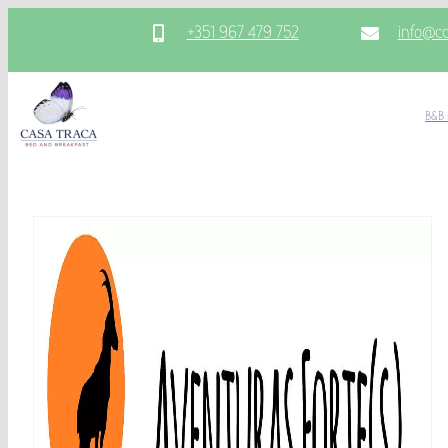
Ga
+351 967 479 752
info@c
naar
inhoud
B&B 