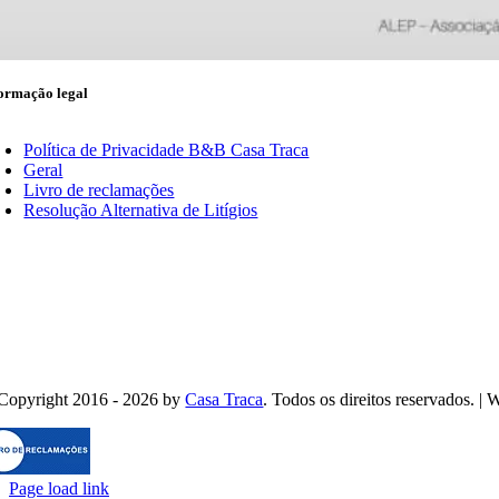
oking widget b24_widget_6a73cec620bb1
ormação legal
oggle
avigation
Política de Privacidade B&B Casa Traca
Geral
Livro de reclamações
Resolução Alternativa de Litígios
Copyright 2016 - 2026 by
Casa Traca
. Todos os direitos reservados. |
Page load link