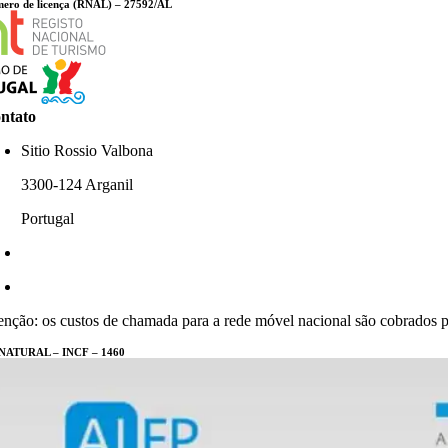
ero de licença (RNAL) – 27592/AL
ntato
Sitio Rossio Valbona
3300-124 Arganil
Portugal
+351 967 479 752
info@casatraca.com
enção: os custos de chamada para a rede móvel nacional são cobrados p
NATURAL – INCF – 1460