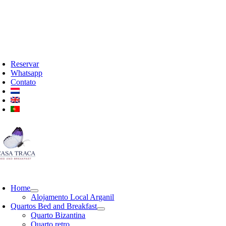
Skip
+351 967 479 752
to
info@casatraca.com
content
oggle
avigation
Reservar
Whatsapp
Contato
oggle
avigation
Home
Alojamento Local Arganil
Quartos Bed and Breakfast
Quarto Bizantina
Quarto retro