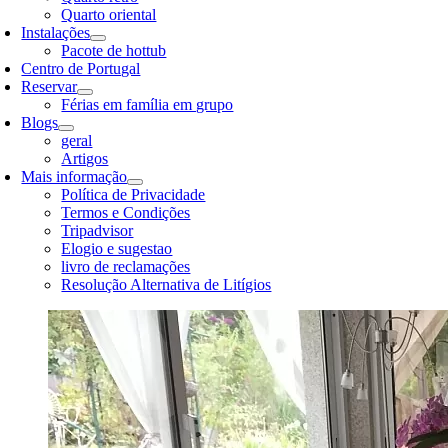
Quarto oriental
Instalações
Pacote de hottub
Centro de Portugal
Reservar
Férias em família em grupo
Blogs
geral
Artigos
Mais informação
Política de Privacidade
Termos e Condições
Tripadvisor
Elogio e sugestao
livro de reclamações
Resolução Alternativa de Litígios