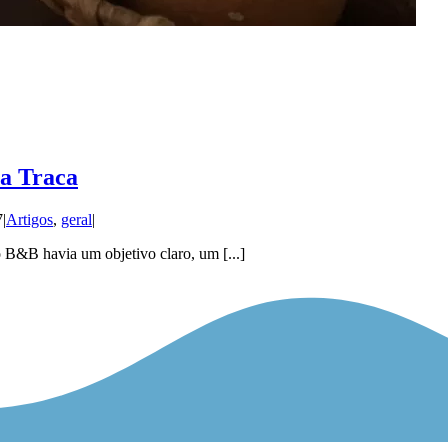
a Traca
7
|
Artigos
,
geral
|
&B havia um objetivo claro, um [...]