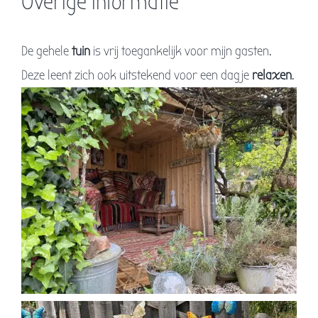
Overige informatie
De gehele
tuin
is vrij toegankelijk voor mijn gasten.
Deze leent zich ook uitstekend voor een dagje
relaxen
.