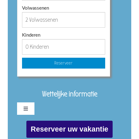
Volwassenen
Kinderen
Reserveer
Wettelijke informatie
Toggle
Navigation
Privacybeleid B&B Casa Traca
Reserveer uw vakantie