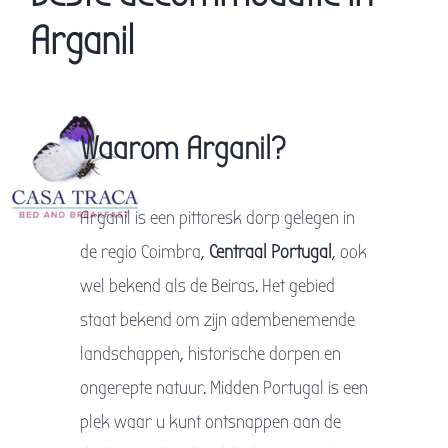
Boek uw verblijf
Arganil
Workation
Waarom Arganil?
Contact & info
Blogs
Arganil is een pittoresk dorp gelegen in
de regio Coimbra,
Centraal Portugal
, ook
wel bekend als de Beiras. Het gebied
staat bekend om zijn adembenemende
landschappen, historische dorpen en
ongerepte natuur. Midden Portugal is een
plek waar u kunt ontsnappen aan de