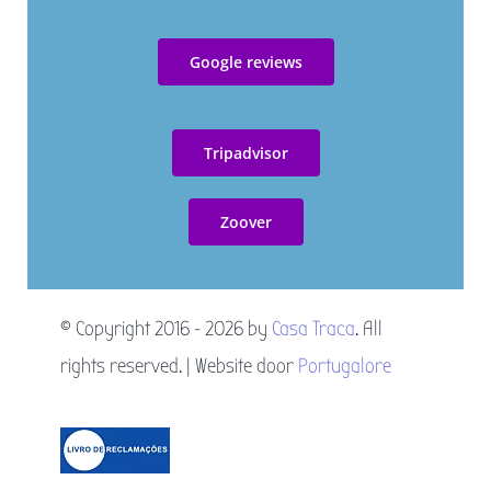
Algemene voorwaarden
Google reviews
Livro de reclamações
Tripadvisor
Resolução Alternativa de Litígios
Zoover
© Copyright 2016 - 2026 by
Casa Traca
. All
rights reserved. | Website door
Portugalore