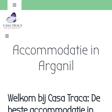
Ga
Toggle
Navigation
naar
inhoud
Toggle
Navigation
Accommodatie in
HOME
Arganil
Kamers
Reserveren
Faciliteiten
Welkom bij Casa Traca: De
Omgeving
beste accommodatie in