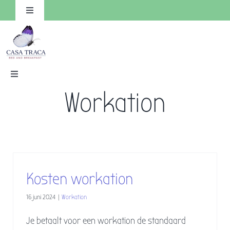
Ga
Toggle
Navigation
naar
inhoud
Toggle
Navigation
Workation
HOME
Kamers
Reserveren
Faciliteiten
Kosten workation
16 juni 2024
|
Workation
Omgeving
Je betaalt voor een workation de standaard