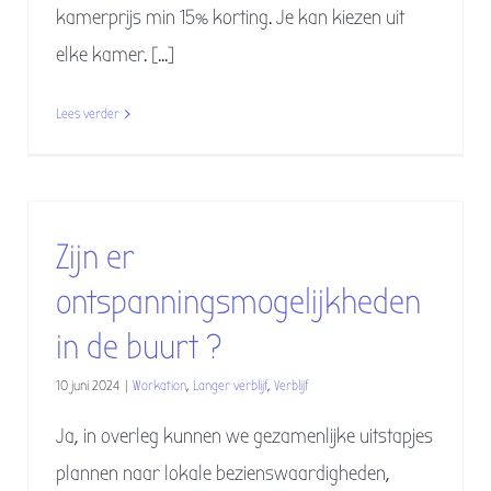
Boek uw verblijf
kamerprijs min 15% korting. Je kan kiezen uit
elke kamer. [...]
Workation
Lees verder
Contact & info
Blogs
Zijn er
ontspanningsmogelijkheden
in de buurt ?
10 juni 2024
|
Workation
,
Langer verblijf
,
Verblijf
Ja, in overleg kunnen we gezamenlijke uitstapjes
plannen naar lokale bezienswaardigheden,