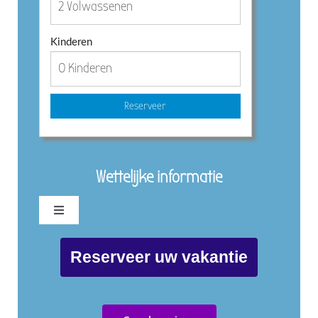
Kinderen
Reserveer
Wettelijke informatie
Toggle
Navigation
Privacybeleid B&B Casa Traca
Reserveer uw vakantie
Algemene voorwaarden