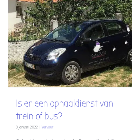
Boek uw verblijf
Workation
Contact & info
Blogs
Is er een ophaaldienst van
trein of bus?
3 januari 2022
|
Vervoer