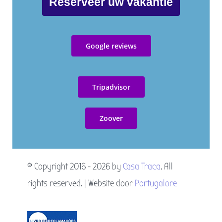
Reserveer uw vakantie
Algemene voorwaarden
Google reviews
Livro de reclamações
Tripadvisor
Resolução Alternativa de Litígios
Zoover
© Copyright 2016 - 2026 by
Casa Traca
. All
rights reserved. | Website door
Portugalore