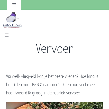
Ga
Toggle
Navigation
naar
inhoud
Toggle
Navigation
Vervoer
HOME
Kamers
Reserveren
Via welk vliegveld kan je het beste vliegen? Hoe lang is
Faciliteiten
het rijden naar B&B Casa Traca? Dit en nog veel meer
beantwoord ik graag in de rubriek vervoer.
Omgeving