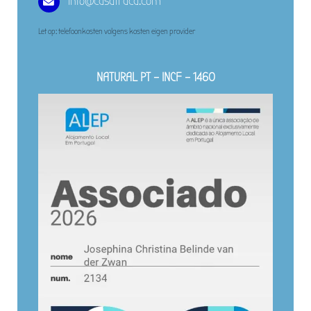
info@casatraca.com
Let op: telefoonkosten volgens kosten eigen provider
NATURAL PT – INCF – 1460