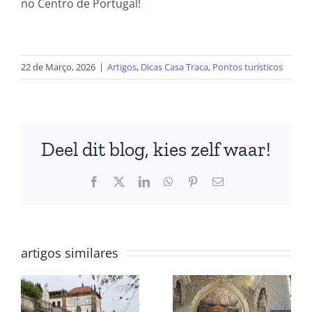
no Centro de Portugal!
22 de Março, 2026
|
Artigos
,
Dicas Casa Traca
,
Pontos turísticos
Deel dit blog, kies zelf waar!
Facebook
X
LinkedIn
WhatsApp
Pinterest
Email
artigos similares
e
Universidade